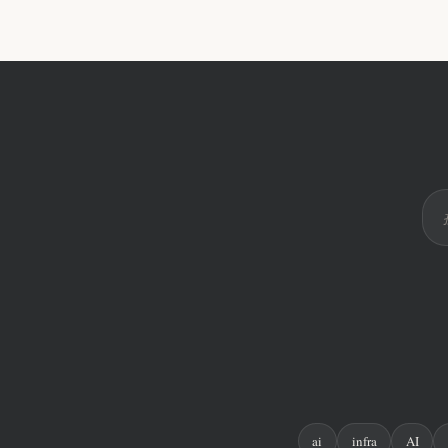
ai
infra
AI