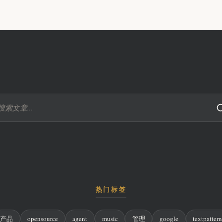
热门标签
产品
opensource
agent
music
管理
google
textpatter