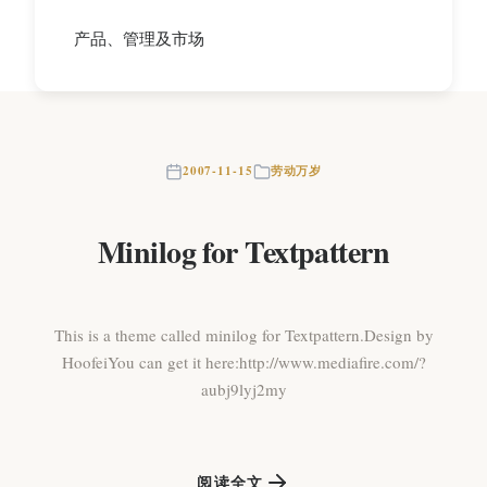
产品、管理及市场
2007-11-15
劳动万岁
Minilog for Textpattern
This is a theme called minilog for Textpattern.Design by
HoofeiYou can get it here:http://www.mediafire.com/?
aubj9lyj2my
阅读全文