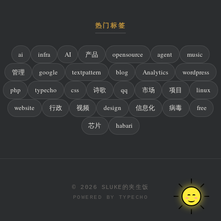
热门标签
ai
infra
AI
产品
opensource
agent
music
管理
google
textpattern
blog
Analytics
wordpress
php
typecho
css
诗歌
qq
市场
项目
linux
website
行政
视频
design
信息化
病毒
free
芯片
habari
© 2026 SLUKE的夹生饭
POWERED BY
TYPECHO