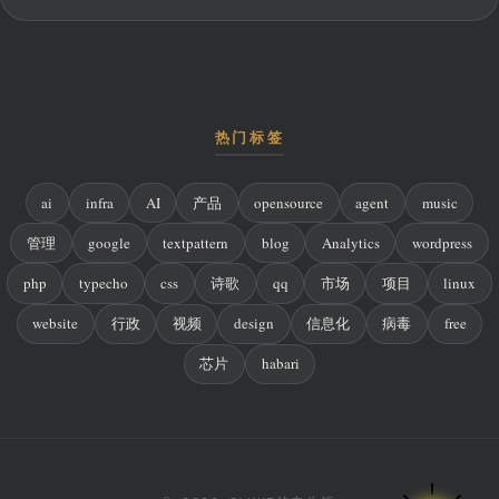
热门标签
ai
infra
AI
产品
opensource
agent
music
管理
google
textpattern
blog
Analytics
wordpress
php
typecho
css
诗歌
qq
市场
项目
linux
website
行政
视频
design
信息化
病毒
free
芯片
habari