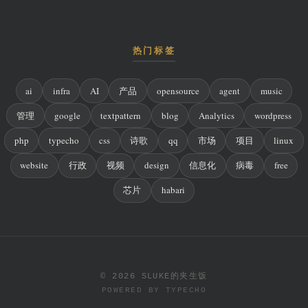
热门标签
ai
infra
AI
产品
opensource
agent
music
管理
google
textpattern
blog
Analytics
wordpress
php
typecho
css
诗歌
qq
市场
项目
linux
website
行政
视频
design
信息化
病毒
free
芯片
habari
© 2026 SLUKE的夹生饭
POWERED BY
TYPECHO