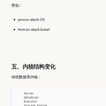
类似：
process attach OS
browser attach kernel
五、内核结构变化
传统数据库内核：
Parser

Optimizer

Executor

Storage Engine