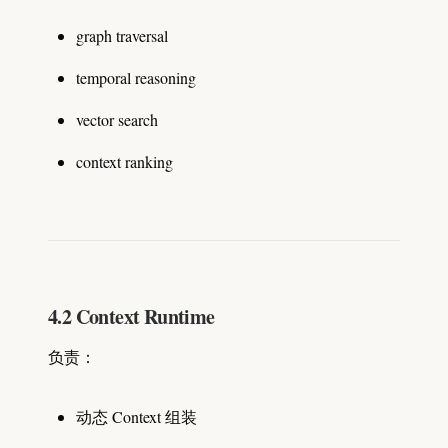
graph traversal
temporal reasoning
vector search
context ranking
4.2 Context Runtime
负责：
动态 Context 组装