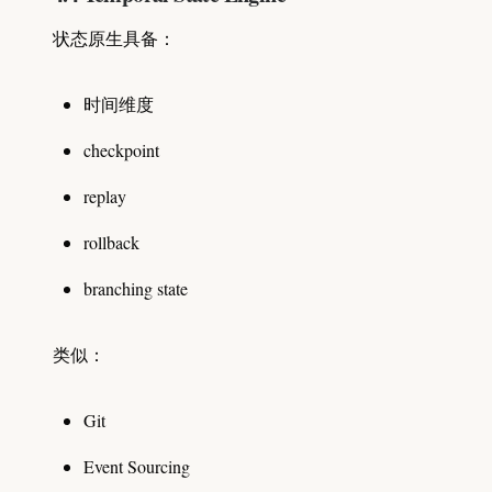
状态原生具备：
时间维度
checkpoint
replay
rollback
branching state
类似：
Git
Event Sourcing