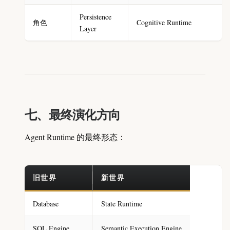
Persistence
角色
Cognitive Runtime
Layer
七、最终演化方向
Agent Runtime 的最终形态：
旧世界
新世界
Database
State Runtime
SQL Engine
Semantic Execution Engine