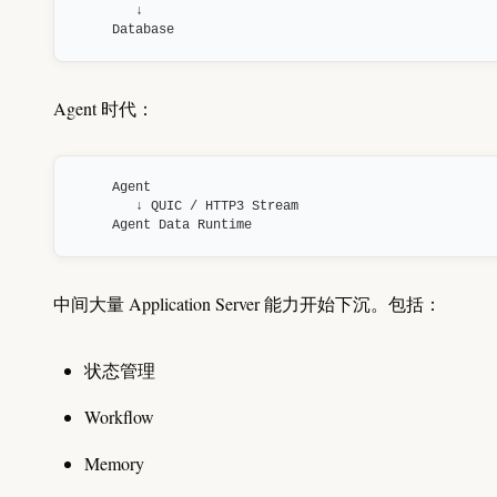
   ↓

Database
Agent 时代：
Agent

   ↓ QUIC / HTTP3 Stream

Agent Data Runtime
中间大量 Application Server 能力开始下沉。包括：
状态管理
Workflow
Memory