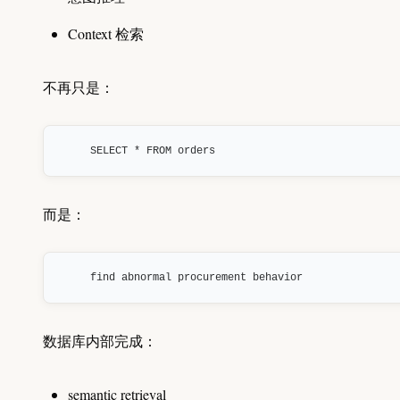
Context 检索
不再只是：
SELECT * FROM orders
而是：
find abnormal procurement behavior
数据库内部完成：
semantic retrieval