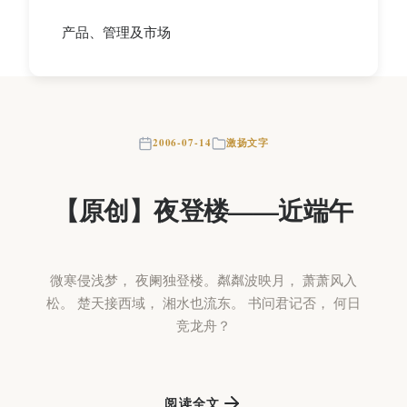
产品、管理及市场
2006-07-14
激扬文字
【原创】夜登楼——近端午
微寒侵浅梦， 夜阑独登楼。粼粼波映月， 萧萧风入
松。 楚天接西域， 湘水也流东。 书问君记否， 何日
竞龙舟？
阅读全文