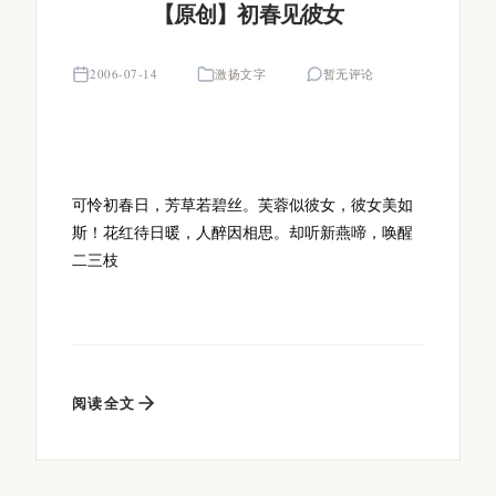
【原创】初春见彼女
2006-07-14
激扬文字
暂无评论
可怜初春日，芳草若碧丝。芙蓉似彼女，彼女美如
斯！花红待日暖，人醉因相思。却听新燕啼，唤醒
二三枝
阅读全文