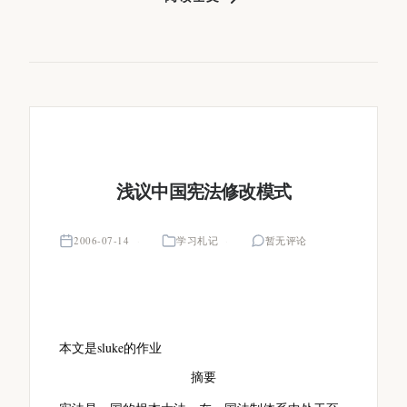
浅议中国宪法修改模式
2006-07-14
学习札记
暂无评论
本文是sluke的作业
摘
要
摘
要