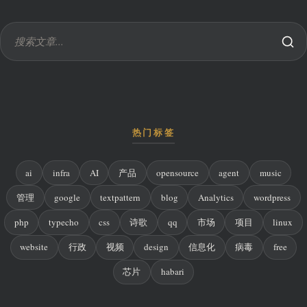
热门标签
ai
infra
AI
产品
opensource
agent
music
管理
google
textpattern
blog
Analytics
wordpress
php
typecho
css
诗歌
qq
市场
项目
linux
website
行政
视频
design
信息化
病毒
free
芯片
habari