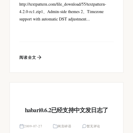
http://textpattern.com/file_download/55/textpattern-
4.2.0-rc1.zip1、Admin-side themes 2、Timezone
support with automatic DST adjustment...
阅读全文
habari0.6.2已经支持中文发日志了
2009-07-27
闲言碎语
暂无评论