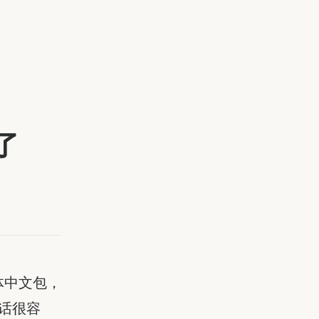
了
体中文包，
体话很容