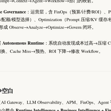
ompt→Context→Agent→Workflow→部门的映射。
e Governance
：运营层，含 FinOps（预算/计费/ROI）、Po
/配额/模型选择）、Optimization（Prompt 压缩/KV 缓存
 Observe→Analyze→Optimize→Govern 闭环。
Autonomous Runtime
层
：系统自动发现成本过高→压缩 Con
、Cache Miss→预热、ROI 下降→修改 Workflow。
争空白
 Gateway、LLM Observability、APM、FinOps、Age
Runtime Intelligence + Business Intelligence + F
缺少整合