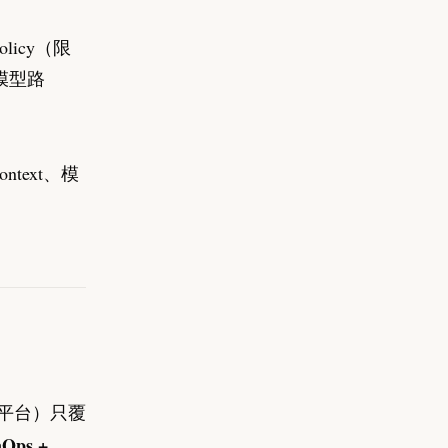
licy（限
/模型路
text、模
nt 平台）只覆
inOps +