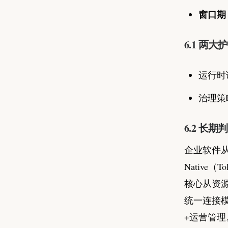
窗口期
6.1 两
运行时语
治理策
6.2 长期
企业软件从
Native（To
核心从资源
统一连接模
+运营管理