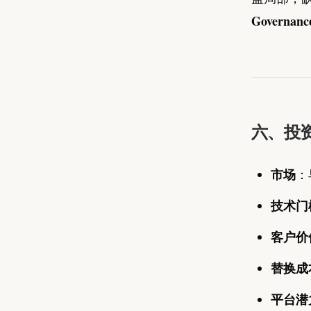
Governanc
六、投
市场
：
技术门
客户价
替换成
平台潜