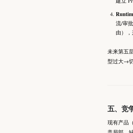
建立 Pr
Runtim
流/审批
由），形成
未来第五
型过大→切换
五、竞
现有产品（AI
盖局部，