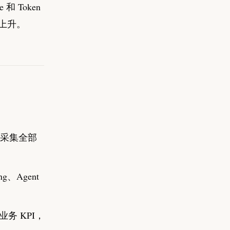
 和 Token
步上升。
y），采集全部
g、Agent
务 KPI，