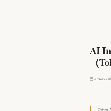
AI 
（Tok
2026-06-3
Token