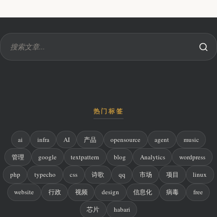
热门标签
ai
infra
AI
产品
opensource
agent
music
管理
google
textpattern
blog
Analytics
wordpress
php
typecho
css
诗歌
qq
市场
项目
linux
website
行政
视频
design
信息化
病毒
free
芯片
habari