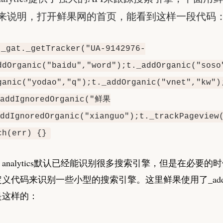
来说明，打开鲜果网的首页，能看到这样一段代码
 _gat._getTracker("UA-9142976-
ddOrganic("baidu","word");t._addOrganic("soso
ganic("yodao","q");t._addOrganic("vnet","kw")
addIgnoredOrganic("鲜果
ddIgnoredOrganic("xianguo");t._trackPageview
ch(err) {}
le analytics默认已经能识别很多搜索引擎，但是在必要的
义代码来识别一些小型的搜索引擎。这里鲜果使用了_addOr
是这样的：
n
e
w
O
r
g
a
n
i
c
E
n
g
i
n
e
,
n
e
w
O
r
g
a
n
i
c
K
e
y
w
o
r
d