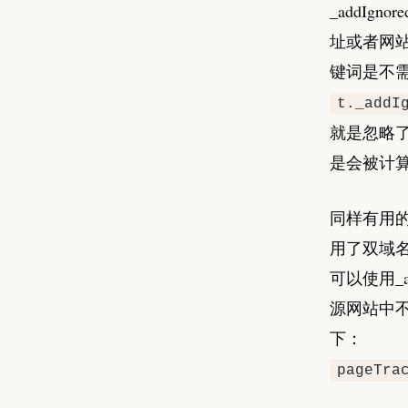
_addIgnore
址或者网站
键词是不
t._addI
就是忽略了
是会被计
同样有用的还有
用了双域名
可以使用_add
源网站中不再
下：
pageTra