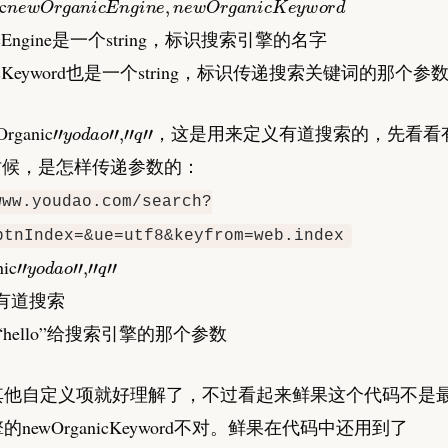
c
nicEngine是一个string，标识搜索引擎的名字
anicKeyword也是一个string，标识传递搜索关键词的那个参
"
y
o
d
a
o
"
,
"
q
"
rganic
，这是用来定义有道搜索的，先看看
”的时候，是怎样传递参数的：
www.youdao.com/search?
btnIndex=&ue=utf8&keyfrom=web.index
"
y
o
d
a
o
"
,
"
q
"
nic
指有道搜索
hello”给搜索引擎的那个参数
其他自定义项就好理解了，不过看起来鲜果这个代码不是
newOrganicKeyword不对。鲜果在代码中还用到了