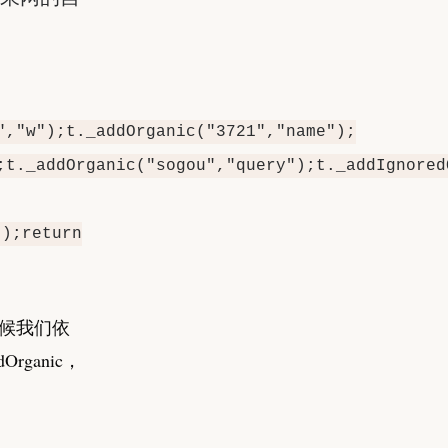
：
","w");t._addOrganic("3721","name");
;t._addOrganic("sogou","query");t._addIgnore
();return
时候我们依
ganic
，