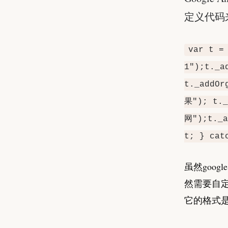
定义代码
var t =
1");t._a
t._addOr
果"); t._
网");t._a
t; } cat
虽然goog
然需要自定
它的格式