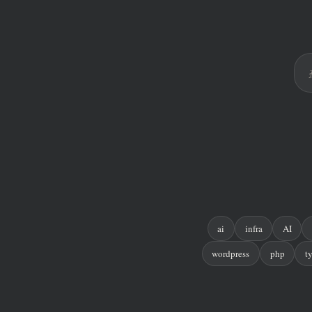
ai
infra
AI
wordpress
php
t