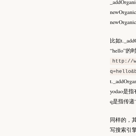
_addOrgani
newOrga
newOrg
比如t._addO
“hello
http://
q=hello&
t._addOrga
yodao是
q是指传递“
同样的，
写搜索引擎的