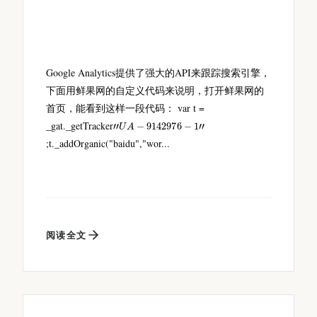
Google Analytics提供了强大的API来跟踪搜索引擎，
下面用鲜果网的自定义代码来说明，打开鲜果网的
首页，能看到这样一段代码： var t =
"
U
A
−
9142976
−
1
"
_gat._getTracker
;t._addOrganic("baidu","wor...
阅读全文