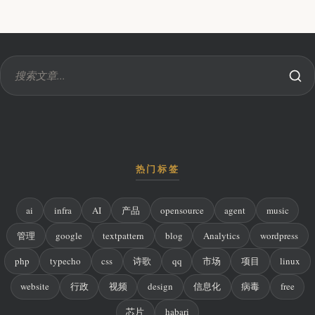
热门标签
ai
infra
AI
产品
opensource
agent
music
管理
google
textpattern
blog
Analytics
wordpress
php
typecho
css
诗歌
qq
市场
项目
linux
website
行政
视频
design
信息化
病毒
free
芯片
habari