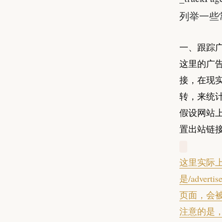
列举一些
一、跟踪
这里的广
接，在现
转，来统计
假设网站上
置出站链
这里实际上
是/adver
页面，会
注意的是