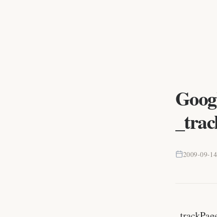
Goo
_tr
2009-09-1
_track