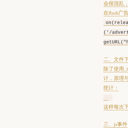
会很混乱
在flas
on(rele
('/adver
getURL("
二、文件
除了使用_t
计，原理
统计：
这样每次下
三、js事件