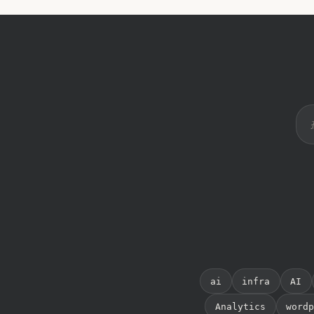
ai
infra
AI
Analytics
word