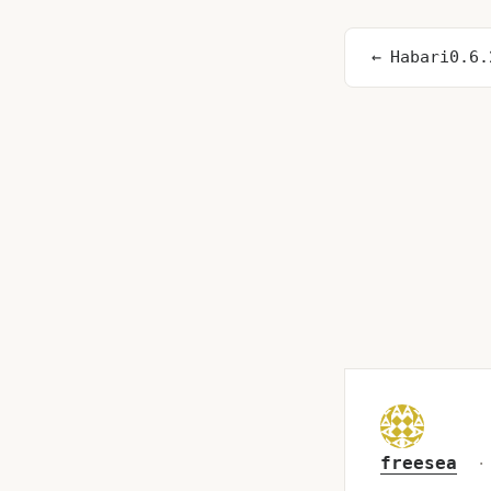
Habari0.
freesea