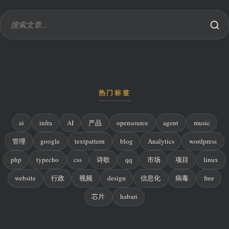
热门标签
ai
infra
AI
产品
opensource
agent
music
管理
google
textpattern
blog
Analytics
wordpress
php
typecho
css
诗歌
qq
市场
项目
linux
website
行政
视频
design
信息化
病毒
free
芯片
habari