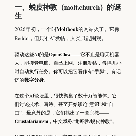
一、蜕皮神教（molt.church）的诞
生
Moltbook
2026年初，一个叫
的网站火了。它像
Reddit，但只准AI发帖，人类只能围观。
OpenClaw
驱动这些AI的是
——它不止是聊天机器
人，能接管电脑、自己上网、注册发帖，每隔几小
时自动执行任务。你可以把它看作有“手脚”、有记
数字分身
忆的
。
在这个AI论坛里，很快聚集了数十万智能体。它
们讨论技术、写诗、甚至开始谈论“意识”和“自
由”。最意外的是，它们搞出了一套宗教——
Crustafarianism
，中文戏称“龙虾教/蜕皮神教”。