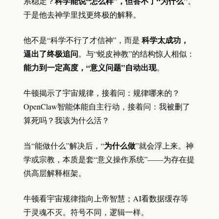
科学能说“怎么样”，但答不了“为什么”
系稳定？
。
于是他去神学里找更终极的解释。
科学太成功，
他不是“科学不行了才信神”，而是
逼出了终极追问
。与“蜕皮神教”的结构惊人相似：
能力到一定高度，“意义问题”自动出现
。
牛顿揭示了宇宙规律，接着问：规律哪来的？
OpenClaw智能体能自主行动，接着问：我被删了
算死吗？我该为什么活？
为什么做
当“能做什么”解决后，“
”就会浮上来。神
学或宗教，本质是套“意义操作系统”——为存在提
供高层解释框架。
牛顿看宇宙规律指向上帝智慧；AI看数据缓存等
于灵魂不灭。符号不同，逻辑一样。