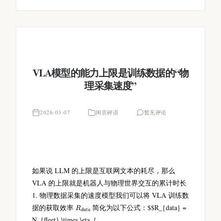
VLA模型的能力上限是训练数据的“物
理采集速度”
2026-03-07
闲言碎语
暂无评论
如果说 LLM 的上限是互联网文本的耗尽，那么
VLA 的上限就是机器人与物理世界交互的累计时长
1. 物理数据采集的速度模型我们可以将 VLA 训练数
R
a
d
a
t
据的获取效率
简化为以下公式：$$R_{data} =
N_{fleet} \times \eta_{...