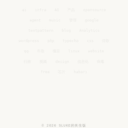
ai
infra
AI
产品
opensource
agent
music
管理
google
textpattern
blog
Analytics
wordpress
php
typecho
css
诗歌
qq
市场
项目
linux
website
行政
视频
design
信息化
病毒
free
芯片
habari
© 2026 SLUKE的夹生饭