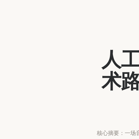
人
术
核心摘要：一场