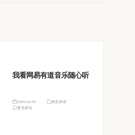
我看网易有道音乐随心听
2009-04-09
闲言碎语
暂无评论