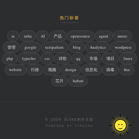
热门标签
ai
infra
AI
产品
opensource
agent
music
管理
google
textpattern
blog
Analytics
wordpress
php
typecho
css
诗歌
qq
市场
项目
linux
website
行政
视频
design
信息化
病毒
free
芯片
habari
© 2026 SLUKE的夹生饭
POWERED BY
TYPECHO